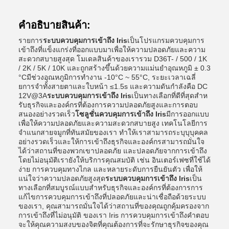
คําอธิบายสินค้า:
รายการ
ระบบควบคุมการเข้าถึง Iris
เป็นโปรแกรมควบคุมการ
เข้าถึงที่แข็งแกร่งที่ออกแบบมาเพื่อให้ความปลอดภัยและความ
สะดวกสบายสูงสุด โมเดลสินค้าของเรารวม D36T- / 500 / 1K
/ 2K / 5K / 10K และถูกสร้างขึ้นด้วยความแม่นยําอุณหภูมิ ± 0.3
°Cมีช่วงอุณหภูมิการทํางาน -10°C ~ 55°C, ระยะเวลาเฉลี่
ยการจําทั้งสายตาและใบหน้า ≤1.5s และความดันกําลังคือ DC
12V@3A
ระบบควบคุมการเข้าถึง Iris
เป็นทางเลือกที่ดีที่สุดสําห
รับธุรกิจและองค์กรที่ต้องการความปลอดภัยสูงและการตอบ
สนองอย่างรวดเร็ว
โซลูชั่นควบคุมการเข้าถึง Iris
มีการออกแบบ
เพื่อให้ความปลอดภัยและความสะดวกสบายสูง เทคโนโลยีการ
จําแนกสายจมูกที่ทันสมัยของเรา ทําให้เราสามารถระบุบุบุคคล
อย่างรวดเร็วและให้การเข้าถึงธุรกิจและองค์กรสามารถมั่นใจ
ได้ว่าสถานที่ของพวกเขาปลอดภัย และปลอดภัยจากการเข้าถึง
โดยไม่อนุมัติเรายังให้บริการคุณสมบัติ เช่น อินเตอร์เฟซที่ใช้ได้
ง่าย การควบคุมทางไกล และหลายระดับการยืนยันตัว เพื่อให้
แน่ใจว่าความปลอดภัยสูงสุด
ระบบควบคุมการเข้าถึง Iris
เป็น
ทางเลือกที่สมบูรณ์แบบสําหรับธุรกิจและองค์กรที่ต้องการการ
แก้ไขการควบคุมการเข้าถึงที่ปลอดภัยและน่าเชื่อถือด้วยระบบ
ของเรา, คุณสามารถมั่นใจได้ว่าสถานที่ของคุณถูกคุ้มครองจาก
การเข้าถึงที่ไม่อนุมัติ ของเรา Iris การควบคุมการเข้าถึงคําตอบ
จะให้คุณความสงบของจิตที่คุณต้องการที่จะรักษาธุรกิจของคุณ