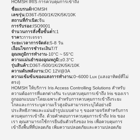
HOMSH IRIS การควบคุมการเข้าถึง
ชื่อแบรนด์
HOMSH
เลขรุ่น:
D36T-/500/1K/2K/5K/10K
สถานที่กําเนิด:
จีน
การรับรอง:
ISO9001
จํานวนการสั่งซื้อขั้นต่ํา:
1
ราคา:
การเจรจา
ระยะเวลาการจัดส่ง:
5-8 วัน
เงื่อนไขการชําระเงิน
T/T
อุณหภูมิการทํางาน
-10°C ~ 55°C
ความแม่นยําของอุณหภูมิ:
±0.3°C
รุ่นสินค้า:
D36T-/500/1K/2K/5K/10K
ความดันพลังงาน:
DC 12V@3A
ความเข้มข้นของแสงการทํางาน:
0~6000 Lux (แสงอาทิตย์ที่ไม่
ตรง)
HOMSH ให้บริการ Iris Access Controlling Solutions สําหรับ
ความต้องการที่แตกต่างกัน ระบบควบคุมการเข้าถึง Iris ของเรา
ถูกออกแบบมาโดยเฉพาะสําหรับการควบคุมการเข้าถึงระยะ
ไกลและการระบุความเร็วสูงมันสามารถระบุได้อย่างมี
ประสิทธิภาพและแม่นยํารูปแบบต่าง ๆ ของสายจรัสสําหรับการ
ควบคุมการเข้าถึง. ด้วยคําตอบการควบคุมการเข้าถึง Iris ของ
เรา คุณสามารถใช้การยืนยันตัวจริงของ Iris เพื่อควบคุมการ
เข้าถึงพื้นที่ที่ปลอดภัย เพิ่มความปลอดภัยและความปลอดภัย