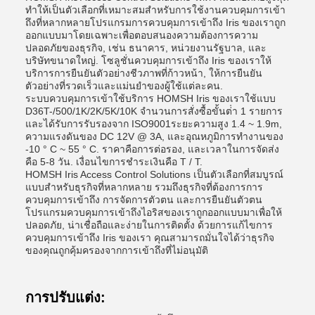
ทําให้เป็นตัวเลือกที่เหมาะสมสําหรับการใช้งานควบคุมการเข้า
ถึงที่หลากหลายโปรแกรมการควบคุมการเข้าถึง Iris ของเราถูก
ออกแบบมาโดยเฉพาะเพื่อตอบสนองความต้องการความ
ปลอดภัยของธุรกิจ, เช่น ธนาคาร, หน่วยงานรัฐบาล, และ
บริษัทขนาดใหญ่. โซลูชั่นควบคุมการเข้าถึง Iris ของเราให้
บริการการยืนยันตัวอย่างชีวภาพที่ก้าวหน้า, ให้การยืนยัน
ตัวอย่างที่รวดเร็วและแม่นยําของผู้ใช้แต่ละคน.
ระบบควบคุมการเข้าใช้บริการ HOMSH Iris ของเราใช้แบบ
D36T-/500/1K/2K/5K/10K จํานวนการสั่งซื้อขั้นต่ํา 1 รายการ
และได้รับการรับรองจาก ISO9001ระยะความสูง 1.4 ~ 1.9m,
ความแรงดันของ DC 12V @ 3A, และอุณหภูมิการทํางานของ
-10 ° C ~ 55 ° C. ราคาคือการต่อรอง, และเวลาในการจัดส่ง
คือ 5-8 วัน. เงื่อนไขการชําระเงินคือ T / T.
HOMSH Iris Access Control Solutions เป็นตัวเลือกที่สมบูรณ์
แบบสําหรับธุรกิจที่หลากหลาย รวมถึงธุรกิจที่ต้องการการ
ควบคุมการเข้าถึง การจัดการตัวตน และการยืนยันตัวตน
โปรแกรมควบคุมการเข้าถึงไอริสของเราถูกออกแบบมาเพื่อให้
ปลอดภัย, น่าเชื่อถือและง่ายในการติดตั้ง ด้วยการแก้ไขการ
ควบคุมการเข้าถึง Iris ของเรา คุณสามารถมั่นใจได้ว่าธุรกิจ
ของคุณถูกคุ้มครองจากการเข้าถึงที่ไม่อนุมัติ
การปรับแต่ง: