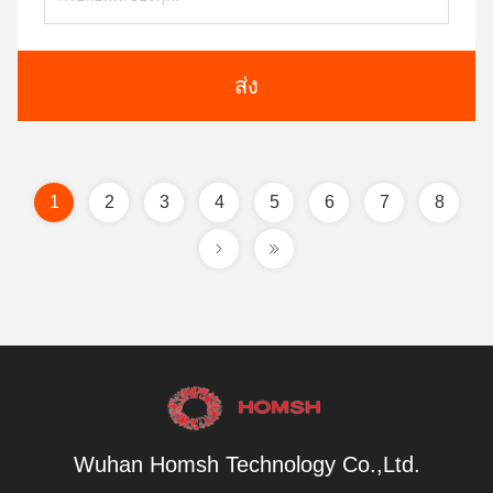
ส่ง
1
2
3
4
5
6
7
8
Wuhan Homsh Technology Co.,Ltd.