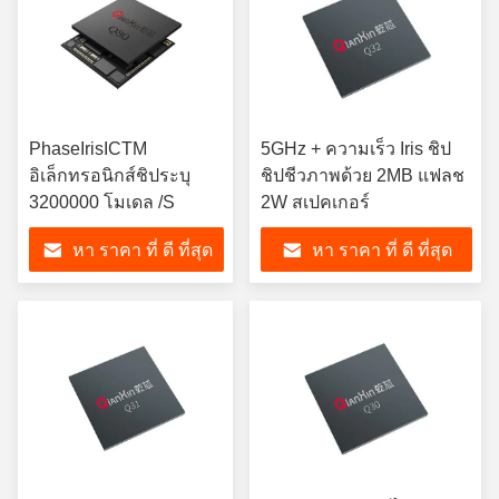
PhaseIrisICTM
5GHz + ความเร็ว Iris ชิป
อิเล็กทรอนิกส์ชิประบุ
ชิปชีวภาพด้วย 2MB แฟลช
3200000 โมเดล /S
2W สเปคเกอร์
หา ราคา ที่ ดี ที่สุด
หา ราคา ที่ ดี ที่สุด