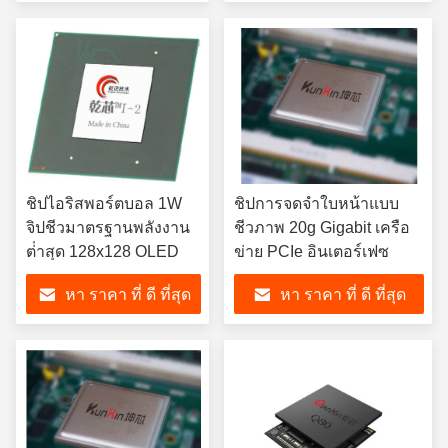
ชิปไอริสพอร์ตบอล 1W
ชิปการจดจําใบหน้าแบบ
จิปชีวมาตรฐานพลังงาน
ชีวภาพ 20g Gigabit เครือ
ต่ําสุด 128x128 OLED
ข่าย PCIe อินเตอร์เฟซ
หา ราคา ที่ ดี ที่สุด
หา ราคา ที่ ดี ที่สุด