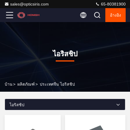
sales@opticsiris.com
65-80381900
อ้างอิง
ไอริสชิป
บ้าน
>
ผลิตภัณฑ์
>
ประเทศจีน ไอริสชิป
ไอริสชิป