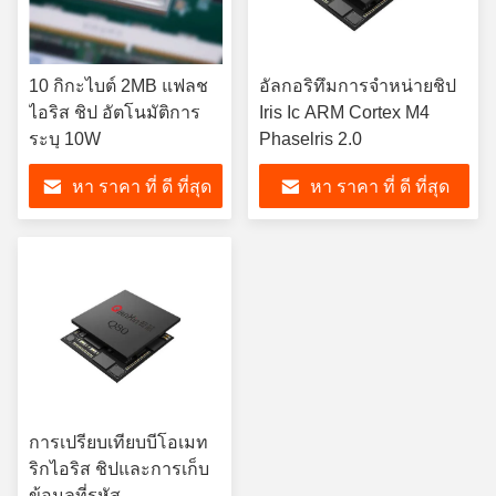
10 กิกะไบต์ 2MB แฟลช
อัลกอริทึมการจําหน่ายชิป
ไอริส ชิป อัตโนมัติการ
Iris Ic ARM Cortex M4
ระบุ 10W
Phaselris 2.0
หา ราคา ที่ ดี ที่สุด
หา ราคา ที่ ดี ที่สุด
การเปรียบเทียบบีโอเมท
ริกไอริส ชิปและการเก็บ
ข้อมูลที่รหัส