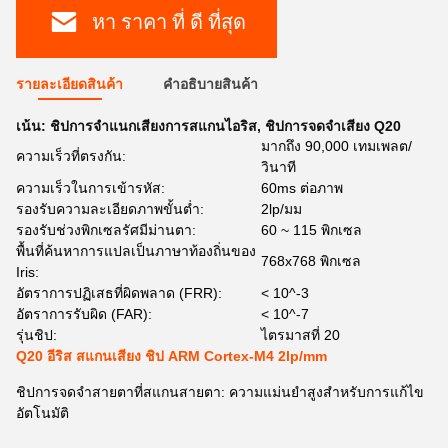
หา ราคา ที่ ดี ที่สุด
รายละเอียดสินค้า
คําอธิบายสินค้า
เน้น:
ชิปการจําแนกเสียงการสแกนไอริส
,
ชิปการจดจําเสียง Q20
มากถึง 90,000 เทมเพลต/
ความเร็วที่ตรงกัน:
วินาที
ความเร็วในการเข้ารหัส:
60ms ต่อภาพ
รองรับความละเอียดภาพขั้นต่ำ:
2lp/มม
รองรับช่วงพิกเซลรัศมีม่านตา:
60 ~ 115 พิกเซล
พื้นที่ค้นหาการแปลเป็นภาษาท้องถิ่นของ
768x768 พิกเซล
Iris:
อัตราการปฏิเสธที่ผิดพลาด (FRR):
< 10^-3
อัตราการรับผิด (FAR):
< 10^-7
รุ่นชิป:
ไตรมาสที่ 20
Q20 อีริส สแกนเสียง ชิป ARM Cortex-M4 2lp/mm
ชิปการจดจําสายตาที่สแกนสายตา: ความแม่นยําสูงสําหรับการแก้ไข
อัตโนมัติ