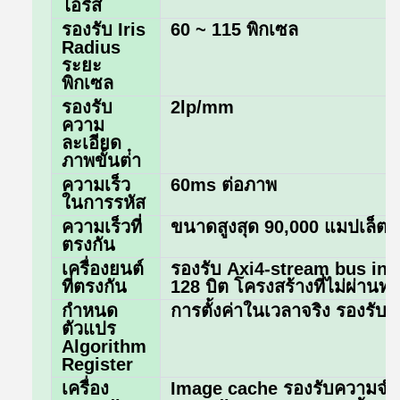
ไอริส
รองรับ Iris
60 ~ 115 พิกเซล
Radius
ระยะ
พิกเซล
รองรับ
2lp/mm
ความ
ละเอียด
ภาพขั้นต่ํา
ความเร็ว
60ms ต่อภาพ
ในการรหัส
ความเร็วที่
ขนาดสูงสุด 90,000 แมปเล็ต/ว
ตรงกัน
เครื่องยนต์
รองรับ Axi4-stream bus int
ที่ตรงกัน
128 บิต โครงสร้างที่ไม่ผ่านท่
กําหนด
การตั้งค่าในเวลาจริง รองรับ 
ตัวแปร
Algorithm
Register
เครื่อง
Image cache รองรับความจําร