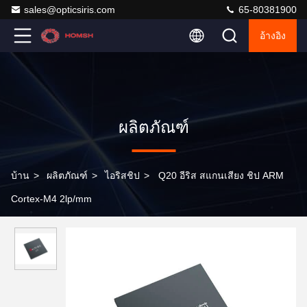
sales@opticsiris.com
65-80381900
อ้างอิง
ผลิตภัณฑ์
บ้าน
>
ผลิตภัณฑ์
>
ไอริสชิป
>
Q20 อีริส สแกนเสียง ชิป ARM
Cortex-M4 2lp/mm