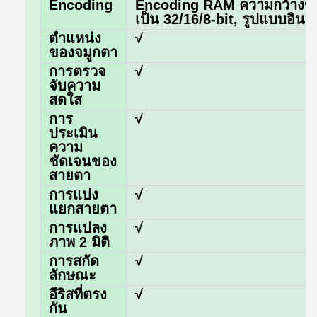
Encoding
Encoding RAM ความกว้างของ
เป็น 32/16/8-bit, รูปแบบอินเ
ตําแหน่ง
√
ของจมูกตา
การตรวจ
√
จับความ
สดใส
การ
√
ประเมิน
ความ
ชัดเจนของ
สายตา
การแบ่ง
√
แยกสายตา
การแปลง
√
ภาพ 2 มิติ
การสกัด
√
ลักษณะ
อีริสที่ตรง
√
กัน