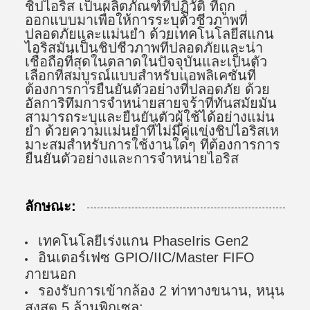
ชิปไอริส เป็นผลิตภัณฑ์ที่ปฏิวัติ ที่ถูก
ออกแบบมาเพื่อให้การระบุตัวชีวภาพที่
ปลอดภัยและแม่นยํา ด้วยเทคโนโลยีสแกน
ไอริสมันเป็นชิปชีวภาพที่ปลอดภัยและน่า
เชื่อถือที่สุดในตลาดในปัจจุบันและเป็นตัว
เลือกที่สมบูรณ์แบบสําหรับแอพลิเคชั่นที่
ต้องการการยืนยันตัวอย่างที่ปลอดภัย ด้วย
อัลการิทึมการจําหน่ายสายจร้าที่ทันสมัยมัน
สามารถระบุและยืนยันตัวผู้ใช้ได้อย่างแม่น
ยํา ด้วยความแม่นยําที่ไม่มีคู่แข่งชิปไอริสเห
มาะสมสําหรับการใช้งานใดๆ ที่ต้องการการ
ยืนยันตัวอย่างและการจําหน่ายไอริส
ลักษณะ:
เทคโนโลยีเร่งแกน PhaseIris Gen2
อินเตอร์เฟซ GPIO/IIC/Master FIFO
ภายนอก
รองรับการเข้ากล้อง 2 ท่าทางขนาน, หนุน
สูงสุด 5 ล้านพิกเซล;