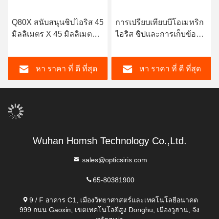
Q80X สนับสนุนชิปไอริส 45
การเปรียบเทียบบีโอเมทริก
มิลลิเมตร X 45 มิลลิเมตร
ไอริส ชิปและการเก็บข้อมูล
Phaselris 2.0 อัลกอริทึม
ที่รหัส
การจํา
หา ราคา ที่ ดี ที่สุด
หา ราคา ที่ ดี ที่สุด
Wuhan Homsh Technology Co.,Ltd.
sales@opticsiris.com
65-80381900
9 / F อาคาร C1, เมืองวิทยาศาสตร์และเทคโนโลยีอนาคต
999 ถนน Gaoxin, เขตเทคโนโลยีสูง Donghu, เมืองวูฮาน, จัง