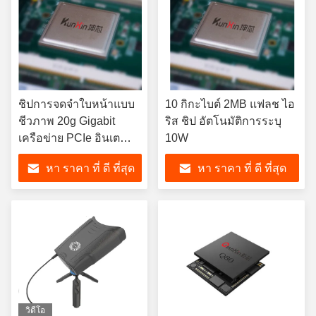
ชิปการจดจําใบหน้าแบบ
10 กิกะไบต์ 2MB แฟลช ไอ
ชีวภาพ 20g Gigabit
ริส ชิป อัตโนมัติการระบุ
เครือข่าย PCIe อินเต
10W
อร์เฟซ
หา ราคา ที่ ดี ที่สุด
หา ราคา ที่ ดี ที่สุด
วิดีโอ