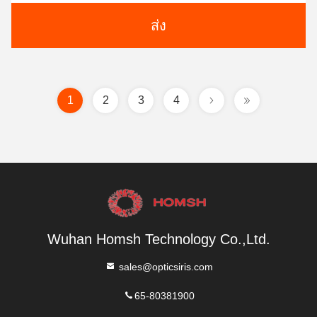
ส่ง
1
2
3
4
Wuhan Homsh Technology Co.,Ltd.
sales@opticsiris.com
65-80381900