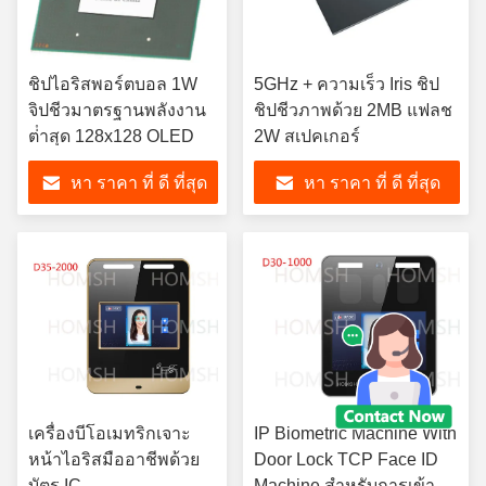
ชิปไอริสพอร์ตบอล 1W
5GHz + ความเร็ว Iris ชิป
จิปชีวมาตรฐานพลังงาน
ชิปชีวภาพด้วย 2MB แฟลช
ต่ําสุด 128x128 OLED
2W สเปคเกอร์
หา ราคา ที่ ดี ที่สุด
หา ราคา ที่ ดี ที่สุด
เครื่องบีโอเมทริกเจาะ
IP Biometric Machine With
หน้าไอริสมืออาชีพด้วย
Door Lock TCP Face ID
บัตร IC
Machine สําหรับการเข้า