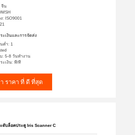
 จีน
HOMSH
อง: ISO9001
i21
าระเงินและการจัดส่ง
้นต่ำ: 1
ated
บ: 5-8 วันทำงาน
ะเงิน: ที/ที
า ราคา ที่ ดี ที่สุด
ะดับล็อคประตู Iris Scanner C