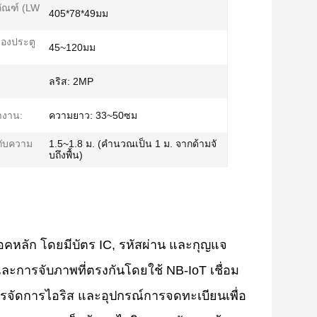
ัณฑ์ (LW
405*78*49มม
องประตู
45~120มม
ลริส: 2MP
ำงาน:
ความยาว: 33~50ซม
ากับความ
1.5~1.8 ม. (คำนวณเป็น 1 ม. จากด้ามจั
บถึงพื้น)
ล็อคหลัก โดยมีบัตร IC, รหัสผ่าน และกุญแจ
และการจับภาพที่ตรงกันโดยใช้ NB-IoT เชื่อม
ารจัดการไอริส และอุปกรณ์การจดทะเบียนเพื่อ