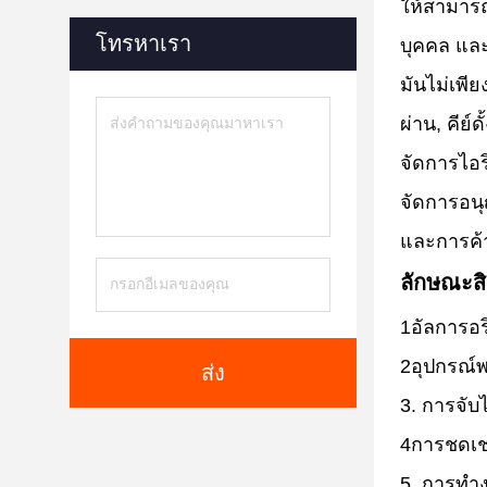
ให้สามารถ
โทรหาเรา
บุคคล แล
มันไม่เพี
ผ่าน, คีย
จัดการไอร
จัดการอนุ
และการค้
ลักษณะสิ
1อัลการอ
2อุปกรณ์พ
ส่ง
3. การจับ
4การชดเชย
5. การทําง