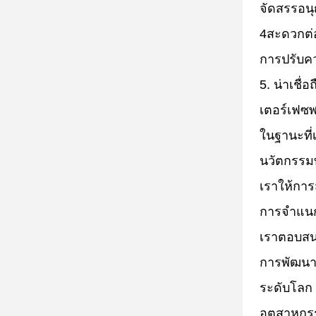
จัดสรรอน
4สะดวกต่อ
การปรับค
5. น่าเชื
เตอร์เฟซพ
ในฐานะที่
นวัตกรรม
เราให้กา
การจําแนก
เราตอบสน
การพัฒนา
ระดับโลก 
อุตสาหกร