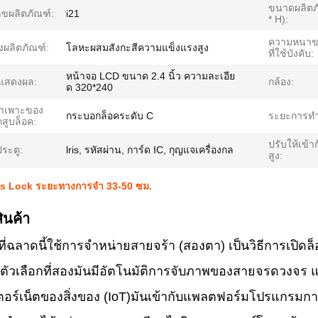
ขนาดผลิตภ
ขผลิตภัณฑ์:
i21
* H):
ความหนาข
งผลิตภัณฑ์:
โลหะผสมสังกะสีความแข็งแรงสูง
ที่ใช้บังคับ:
หน้าจอ LCD ขนาด 2.4 นิ้ว ความละเอีย
แสดงผล:
กล้อง:
ด 320*240
จำเพาะของ
กระบอกล็อคระดับ C
ระยะการท
สูบล็อค:
ปรับให้เข้
ประตู:
lris, รหัสผ่าน, การ์ด IC, กุญแจเครื่องกล
สูง:
ris Lock ระยะทางการจํา 33-50 ซม.
ินค้า
ที่ฉลาดนี้ใช้การจําหน่ายสายจร้า (สองตา) เป็นวิธีการเปิด
ป็นตัวเลือกที่สองมันมีอัตโนมัติการจับภาพของสายจรดวงจร 
เตอร์เน็ตของสิ่งของ (IoT)มันเข้ากับแพลตฟอร์มโปรแกรมก