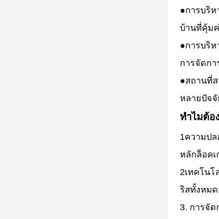
●
การบริหา
บ้านที่คุ้มค
●
การบริหา
การจัดกา
●
สถานที่ส
หลายปัจจั
ทําไมต้อ
1ความปลอ
หลักล็อคเ
2เทคโนโลย
ริสทั้งหม
3. การจัด