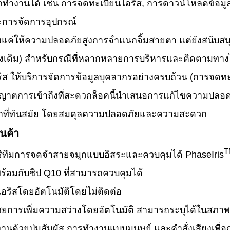
ทํางานได้ เช่น การจดทะเบียนไอริส, การดาวน์โหลดข้อมูลบ
ะการจัดการอุปกรณ์
ยงแค่ให้ความปลอดภัยสูงการจําแนกจิ้มสายตา แต่ยังสนับสนุน
์ดั้งเดิม) สําหรับกรณีที่หลากหลายการบริหารและติดตาม
ิส ให้บริการจัดการข้อมูลบุคลากรอย่างครบถ้วน (การจดทะเบ
ญาตการเข้าถึงที่สะดวกล็อคนี้นําเสนอการแก้ไขความปลอดภั
าที่ทันสมัย โดยสมดุลความปลอดภัยและความสะดวก
นค้า
T
ริทึมการจดจําสายจมูกแบบอิสระและควบคุมได้ PhaseIris
ร้อมกับชิป Q10 ที่สามารถควบคุมได้
ไอริสโดยอัตโนมัติโดยไม่ติดต่อ
การเพิ่มความสว่างโดยอัตโนมัติ สามารถระบุได้ในสภาพแว
านด้วยปุ่มสัมผัส การทํางานแบบมนุษย์ และคําสั่งเสียงเพื่อก