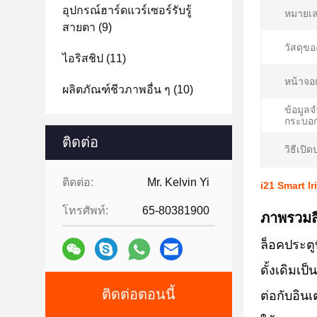
อุปกรณ์ฮาร์ดแวร์เซอร์รับรู้
หมายเล
สายตา
(9)
วัสดุขอ
ไอริสชิป
(11)
หน้าจอ
ผลิตภัณฑ์ชีวภาพอื่น ๆ
(10)
ข้อมูล
กระบอก
ติดต่อ
วิธีเปิด
ติดต่อ:
Mr. Kelvin Yi
i21 Smart I
โทรศัพท์:
65-80381900
ภาพรวมส
ล็อคประตู
ดั้งเดิมเ
ติดต่อตอนนี้
ต่อกับอิน