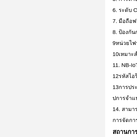
6. ระดับ C
7. มือถือ
8. ป้องกัน
9หน่วยไฟฟ
10เหมาะสํ
11. NB-Io
12รหัสไอร
13การประ
ปการจําแน
14. สามา
การจัดการ
สถานการ