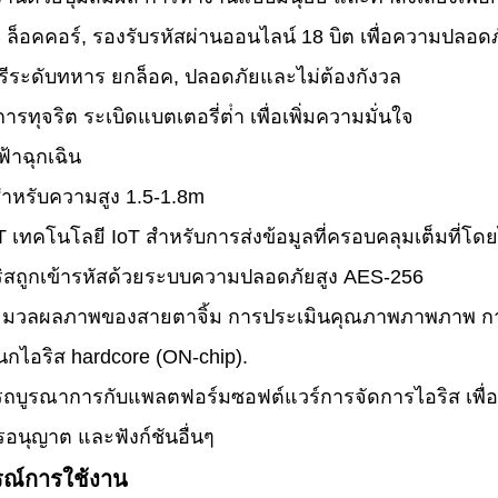
 ล็อคคอร์, รองรับรหัสผ่านออนไลน์ 18 บิต เพื่อความปลอดภัยท
ฟรีระดับทหาร ยกล็อค, ปลอดภัยและไม่ต้องกังวล
การทุจริต ระเบิดแบตเตอรี่ต่ํา เพื่อเพิ่มความมั่นใจ
้าฉุกเฉิน
าหรับความสูง 1.5-1.8m
T เทคโนโลยี IoT สําหรับการส่งข้อมูลที่ครอบคลุมเต็มที่โด
ิสถูกเข้ารหัสด้วยระบบความปลอดภัยสูง AES-256
มวลผลภาพของสายตาจิ้ม การประเมินคุณภาพภาพภาพ การรห
กไอริส hardcore (ON-chip).
รถบูรณาการกับแพลตฟอร์มซอฟต์แวร์การจัดการไอริส เพื่อ
อนุญาต และฟังก์ชันอื่นๆ
ณ์การใช้งาน