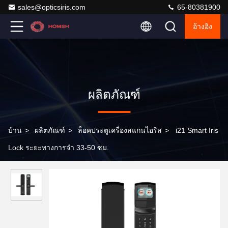
sales@opticsiris.com
65-80381900
อ้างอิง
ผลิตภัณฑ์
บ้าน
>
ผลิตภัณฑ์
>
ล็อคประตูเครื่องสแกนไอริส
>
i21 Smart Iris
Lock ระยะทางการจํา 33-50 ซม.