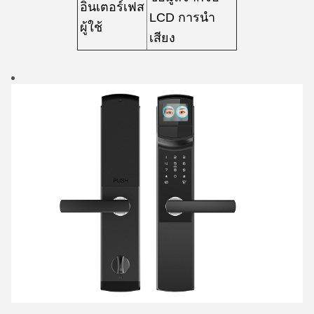
อินเตอร์เฟส
LCD การนํา
ผู้ใช้
เสียง