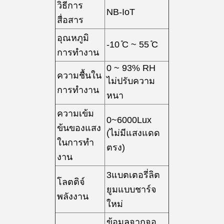
วิธีการ
NB-IoT
สื่อสาร
อุณหภูมิ
-10 ̊C ~ 55 ̊C
การทํางาน
0 ~ 93% RH
ความชื้นใน
ไม่ปรับความ
การทํางาน
หนา
ความเข้ม
0~6000Lux
ข้นของแสง
(ไม่มีแสงแดด
ในการทํา
ตรง)
งาน
3แบตเตอรี่ลิต
โลตติจ์
ยูมแบบชาร์จ
พลังงาน
ใหม่
ข้อมูลจากจอ