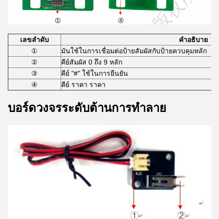
เลขลําดับ
คําอธิบาย
①
มันใช้ในการเชื่อมต่อป้ายสัมผัสกับป้ายควบคุมหลัก
②
คีย์สัมผัส 0 ถึง 9 หลัก
③
คีย์ "#" ใช้ในการยืนยัน
④
คีย์ ราคา ราคา
บอร์ดวงจรระดับต้านการทําลาย