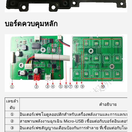
บอร์ดควบคุมหลัก
เลขลํา
คําอธิบาย
ดับ
①
อินเตอร์เฟซโมดูลออปติกสําหรับเครื่องพลังงานและการแลกเปลี
②
สายพานพลังงานฉุกเฉิน Micro-USB เชื่อมต่อกับบอร์ดอินเตอร์
③
อินเตอร์เฟซสัญญาณเตือนป้องกันการทําลาย ที่เชื่อมต่อกับโม