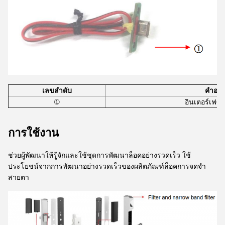
เลขลําดับ
คําอธิ
①
อินเตอร์เฟซ
การใช้งาน
ช่วยผู้พัฒนาให้รู้จักและใช้ชุดการพัฒนาล็อคอย่างรวดเร็ว ใช้
ประโยชน์จากการพัฒนาอย่างรวดเร็วของผลิตภัณฑ์ล็อคการจดจํา
สายตา