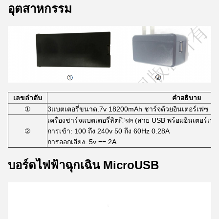
อุตสาหกรรม
เลขลําดับ
คําอธิบาย
①
3แบตเตอรี่ขนาด.7v 18200mAh ชาร์จด้วยอินเตอร์เฟซ M
เครื่องชาร์จแบตเตอรี่ลิตিয়াম (สาย USB พร้อมอินเตอร์เ
②
การเข้า: 100 ถึง 240v 50 ถึง 60Hz 0.28A
การออกเสียง: 5v == 2A
บอร์ดไฟฟ้าฉุกเฉิน MicroUSB