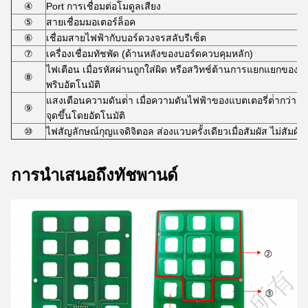
④
Port การเชื่อมต่อโมดูลเสียง
⑤
สายเชื่อมมอเตอร์ล็อค
⑥
เชื่อมสายไฟฟ้ากับบอร์ดวงจรสลับรีเซ็ต
⑦
เครื่องเชื่อมทัชพัด (ด้านหลังของบอร์ดควบคุมหลัก)
ไฟเตือน เมื่อรหัสผ่านถูกใส่ผิด หรือสวิทช์ต้านการแยกแยกของ
⑧
พริบอัตโนมัติ
แสงเตือนความดันต่ํา เมื่อความดันไฟฟ้าของแบตเตอรี่ต่ํากว่า
⑨
จุดขึ้นโดยอัตโนมัติ
⑩
ไฟสัญลักษณ์กุญแจดิจิตอล ส่องแวบครั้งเดียวเมื่อสัมผัส ไม่สัมผัสเ
การนําเสนอถึงทัชพานด์