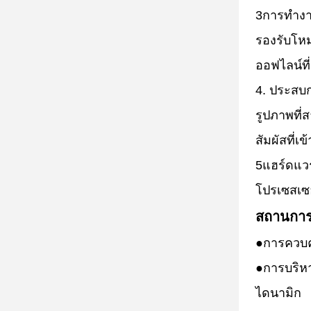
3การทําง
รองรับโหม
ออฟไลน์ที
4. ประสบก
รูปภาพที่
สัมผัสที่เข
5แฮร์ดแวร
โปรเซสเซอ
สถานการ
●
การควบคุ
●
การบริหา
ไดนามิก