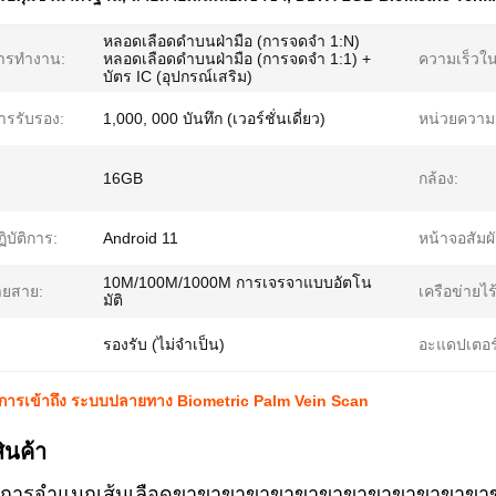
หลอดเลือดดำบนฝ่ามือ (การจดจำ 1:N)
ารทำงาน:
หลอดเลือดดำบนฝ่ามือ (การจดจำ 1:1) +
ความเร็วในก
บัตร IC (อุปกรณ์เสริม)
ารรับรอง:
1,000, 000 บันทึก (เวอร์ชั่นเดี่ยว)
หน่วยความ
16GB
กล้อง:
บัติการ:
Android 11
หน้าจอสัมผั
10M/100M/1000M การเจรจาแบบอัตโน
ายสาย:
เครือข่ายไร
มัติ
รองรับ (ไม่จำเป็น)
อะแดปเตอร
ารเข้าถึง ระบบปลายทาง Biometric Palm Vein Scan
ินค้า
เนลการจําแนกเส้นเลือดขาขาขาขาขาขาขาขาขาขาขาข