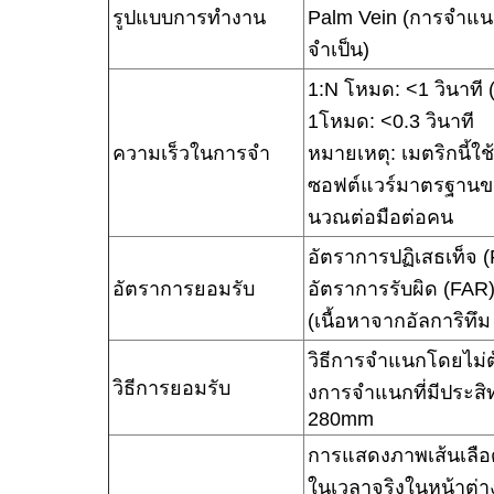
รูปแบบการทํางาน
Palm Vein (การจําแนก
จําเป็น)
1:N โหมด: <1 วินาที
1โหมด: <0.3 วินาที
ความเร็วในการจํา
หมายเหตุ: เมตริกนี้ใช้
ซอฟต์แวร์มาตรฐานขอ
นวณต่อมือต่อคน
อัตราการปฏิเสธเท็จ (
อัตราการยอมรับ
อัตราการรับผิด (FAR
(เนื้อหาจากอัลการิทึ
วิธีการจําแนกโดยไม่
วิธีการยอมรับ
งการจําแนกที่มีประส
280mm
การแสดงภาพเส้นเลือ
ในเวลาจริงในหน้าต่าง