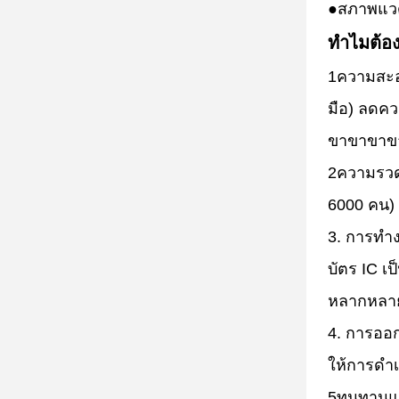
●
สภาพแวดล้
ทําไมต้อ
1ความสะอา
มือ) ลดค
ขาขาขาขา
2ความรวดเ
6000 คน) ล
3. การทํา
บัตร IC เ
หลากหลา
4. การออก
ให้การดํา
5ทนทานและ