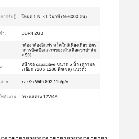
ารรับรู้:
โหมด 1:N: <1 วินาที (N=6000 คน)
จำ:
DDR4 2GB
กล้องกล้องอินฟราเร็ตใกล้เคียงเดียว อัตร
าการบิดเบือนภาพของเส้นเลือดขาปาล์ม
< 5%
หน้าจอ capacitive ขนาด 5 นิ้ว (ความล
ส:
ะเอียด 720 x 1280 พิกเซล) แนวตั้ง
้สาย:
รองรับ WiFi 802.11b/g/n
์พลังงาน:
กระแสตรง 12V/4A
าขาขาขาขาขาขาขาขาขาขาขาขาขาขาขาขาขา