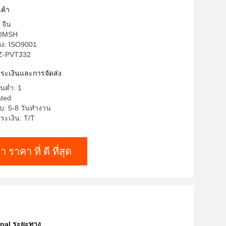
ค้า
 จีน
HOMSH
อง: ISO9001
 Z-PVT332
าระเงินและการจัดส่ง
้นต่ำ: 1
ated
บ: 5-8 วันทำงาน
ระเงิน: T/T
า ราคา ที่ ดี ที่สุด
nal ระยะทาง