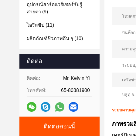
อุปกรณ์ฮาร์ดแวร์เซอร์รับรู้
สายตา
(9)
โหมดก
ไอริสชิป
(11)
บันทึกก
ผลิตภัณฑ์ชีวภาพอื่น ๆ
(10)
ความจุ:
ติดต่อ
ระบบปฏิ
ติดต่อ:
Mr. Kelvin Yi
เครือข่
โทรศัพท์:
65-80381900
บลูทู ธ:
ระบบควบคุมก
ภาพรวมส
ติดต่อตอนนี้
เทอร์มิ