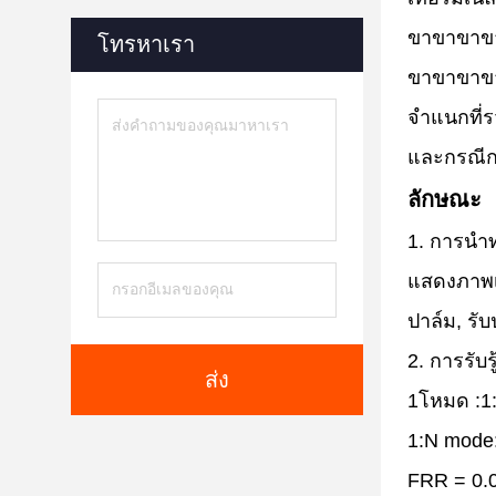
ขาขาขาข
โทรหาเรา
ขาขาขาขา
จําแนกที่
และกรณีกา
ลักษณะ
1. การนํา
แสดงภาพเส
ปาล์ม, รั
2. การรับร
ส่ง
1โหมด :1:
1:N mode:
FRR = 0.