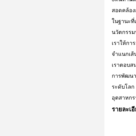
สอดคล้อง
ในฐานะที่
นวัตกรรม
เราให้กา
จําแนกเส้
เราตอบสน
การพัฒนา
ระดับโลก 
อุตสาหกร
รายละเอ