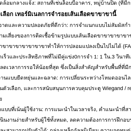
อมกลางแจ้ง: สถานที่เช่นล็อบบี้อาคาร, หมู่บ้านปิด (ที่มีการต
งเลือก เทอร์มิเนลการจํารอยเส้นเลือดขาขาขานี้
ดและความปลอดภัยที่ดีกว่า: การจําแนกแบบไม่สัมผัสกําจัดก
วามเสี่ยงของการติดเชื้อข้ามรูปแบบเส้นเลือดขาขาข
ขาขาขาขาขาขาขาทําให้การปลอมแปลงเป็นไปไม่ได้ (FA
ร็วและประสิทธิภาพที่ไม่มีคู่แข่ง0การจํา 1: 1 ใน.3 วินาที
ดเวลาการรอให้น้อยที่สุด ซึ่งเป็นสิ่งสําคัญสําหรับพื้นที่ที
งานแบบยืดหยุ่นและฉลาด: การเปลี่ยนระหว่างโหมดออนไลน์ 
ป็นตัวเลือก, และการสนับสนุนการควบคุมประตู Wiegand / rel
ย
แบบที่เน้นผู้ใช้งาน: การแนะนําในเวลาจริง, คําแนะนําที่ส
เนินงานง่ายสําหรับผู้ใช้ทั้งหมด, ลดความต้องการการฝึกอ
สามารถปรับตัวได้: กล่องเหล็กอัลลูมิเนียม ความอดทนต่อ