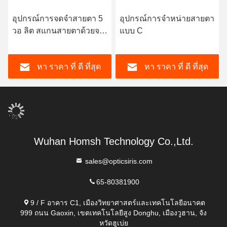
อุปกรณ์การจดจําสายตา 5
อุปกรณ์การจําหน่ายสายตา
วอ ลิต สแกนสายตาด้วยจอ
แบบ C
จอขนาด 2.4 นิ้ว
หา ราคา ที่ ดี ที่สุด
หา ราคา ที่ ดี ที่สุด
Wuhan Homsh Technology Co.,Ltd.
sales@opticsiris.com
65-80381900
9 / F อาคาร C1, เมืองวิทยาศาสตร์และเทคโนโลยีอนาคต
999 ถนน Gaoxin, เขตเทคโนโลยีสูง Donghu, เมืองวูฮาน, จัง
หวัดฮูเบ่ย