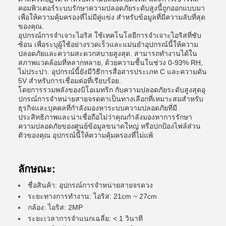
คอมพิวเตอร์ระบบรักษาความปลอดภัยระดับสูงนี้ถูกออกแบบมา
เพื่อให้ความคุ้มครองที่ไม่มีคู่แข่ง สําหรับข้อมูลที่มีความลับที่สุด
ของคุณ.
อุปกรณ์การจําเจาะไอริส ใช้เทคโนโลยีการจําเจาะไอริสที่ซับ
ซ้อน เพื่อระบุผู้ใช้อย่างรวดเร็วและแม่นยําอุปกรณ์นี้ให้ความ
ปลอดภัยและความสะดวกสบายสูงสุด. สามารถทํางานได้ใน
สภาพแวดล้อมที่หลากหลาย, ด้วยความชื้นในช่วง 0-93% RH,
ไม่ประปา. อุปกรณ์นี้ยังมีวิธีการสื่อสารประเภท C และความดัน
5V สําหรับการเชื่อมต่อที่เรียบร้อย.
โดยการรวมพลังของบิโอเมทริก กับความปลอดภัยระดับสูงสุดอุ
ปกรณ์การจําหน่ายสายจรดตาเป็นทางเลือกที่เหมาะสมสําหรับ
ธุรกิจและบุคคลที่กําลังมองหาระบบความปลอดภัยที่มี
ประสิทธิภาพและน่าเชื่อถือไม่ว่าคุณกําลังมองหาการรักษา
ความปลอดภัยของศูนย์ข้อมูลขนาดใหญ่ หรือปกป้องไฟล์ส่วน
ตัวของคุณ อุปกรณ์นี้ให้ความคุ้มครองที่ไม่แพ้
ลักษณะ:
ชื่อสินค้า: อุปกรณ์การจําหน่ายสายจรดวง
ระยะทางการทํางาน: ไอริส: 21cm ~ 27cm
กล้อง: ไอริส: 2MP
ระยะเวลาการจําแนกเฉลี่ย: < 1 วินาที