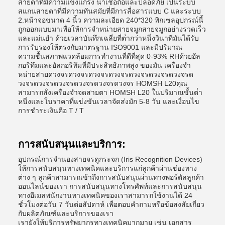
สายตาที่มีความแข็งแกร่ง น่าเชื่อถือและปลอดภัย เป็นระบบ
สแกนสายตาที่มีความทันสมัยที่มีการสื่อสารแบบ C และระบบ
2.หน้าจอขนาด 4 นิ้ว ความละเอียด 240*320 พิกเซลอุปกรณ์นี้
ถูกออกแบบมาเพื่อให้การจําหน่ายสายจมูกสายจมูกอย่างรวดเร็ว
และแม่นยํา ด้วยเวลาบันทึกเฉลี่ยที่ต่ํากว่าหนึ่งวินาทีมันได้รับ
การรับรองให้ตรงกับมาตรฐาน ISO9001 และมีปริมาณ
ความชื้นสภาพแวดล้อมการทํางานที่ดีที่สุด 0-93% RHด้วยอัล
กอริทึมและอัลกอริทึมที่มีประสิทธิภาพสูง ของมัน เครื่องจํา
หน่ายสายดวงจรดวงจรดวงจรดวงจรดวงจรดวงจรดวงจรด
วงจรดวงจรดวงจรดวงจรดวงจรดวงจร HOMSH L20คุณ
สามารถสั่งเครื่องจําจดสายตา HOMSH L20 ในปริมาณขั้นต่ํา
หนึ่งและในราคาที่แข่งขันเวลาจัดส่งมัก 5-8 วัน และเงื่อนไข
การชําระเงินคือ T / T
การสนับสนุนและบริการ:
อุปกรณ์การจํานองสายจรดูกระจก (Iris Recognition Devices)
ให้การสนับสนุนทางเทคนิคและบริการแก่ลูกค้าผ่านช่องทาง
ต่าง ๆ ลูกค้าสามารถเข้าถึงการสนับสนุนผ่านทางพอร์ตัลลูกค้า
ออนไลน์ของเรา การสนับสนุนทางโทรศัพท์และการสนับสนุน
ทางอีเมลพนักงานทางเทคนิคของเราสามารถใช้งานได้ 24
ชั่วโมงต่อวัน 7 วันต่อสัปดาห์ เพื่อตอบคําถามหรือข้อสงสัยเกี่ยว
กับผลิตภัณฑ์และบริการของเรา
เรายังให้บริการทรัพยากรทางเทคนิคมากมาย เช่น เอกสาร