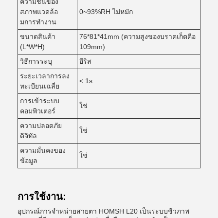
ความชื้นของ
สภาพแวดล้อ
0~93%RH ไม่หมัก
มการทํางาน
ขนาดสินค้า
76*81*41mm (ความสูงของบราคเก็ตคือ
(L*W*H)
109mm)
วิธีการระบุ
อีริส
ระยะเวลาการลง
< 1s
ทะเบียนเฉลี่ย
การเข้าระบบ
ใช่
คอมพิวเตอร์
ความปลอดภัย
ใช่
ดิจิทัล
ความมั่นคงของ
ใช่
ข้อมูล
การใช้งาน:
อุปกรณ์การจําหน่ายสายตา HOMSH L20 เป็นระบบชีวภาพ